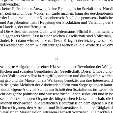
 unabwendbar.
s keine Hilfe, keinen Ausweg, keine Rettung als im Sozialismus. Nur d
igen Zerfleischung der Völker ein Ende machen, kann der geschundenen 
der Lohnarbeit und der Klassenherrschaft soll die genossenschaftliche
 und Ausgebeutete mehr! Regelung der Produktion und Verteilung der P
 Handels, der nur Betrug ist.
en! Die Arbeit niemandes Qual, weil jedermanns Pflicht! Ein menschenw
üßiggängers Strafe! Erst in einer solchen Gesellschaft sind Völkerhaß,
det. Erst dann wird es heißen: Dieser Krieg ist der letzte gewesen. So
 Gesellschaft lodern wie ein feuriges Menetekel die Worte des »Komm
II
ewaltigste Aufgabe, die je einer Klasse und einer Revolution der Weltge
ftlichen und sozialen Grundlagen der Gesellschaft. Dieser Umbau und
 der Volksmasse selbst in Angriff genommen und durchgeführt werden. 
ng gab und die Masse nur als Werkzeug benutzte, um ihre Interessen, di
rch die große Mehrheit der Arbeitenden allein zum Siege gelangen kann. 
 durch eigene Aktivität Schritt um Schritt den Sozialismus ins Leben ei
mehr das ganze politische und wirtschaftliche Leben selbst lebt und in 
asse die überkommenen Organe der bürgerlichen Klassenherrschaft, die
 Funktionen überwachen, alle staatlichen Bedürfnisse an dem eigenen Kla
ren Organen, den Arbeiter- und Soldatenräten, kann ihre Tätigkeit den
oletarischen Massenaktion getragener Prozeß vollziehen. Die nackten D