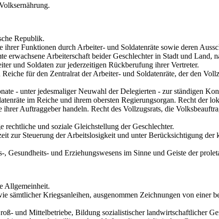
 Volksernährung.
ische Republik.
 ihrer Funktionen durch Arbeiter- und Soldatenräte sowie deren Auss
te erwachsene Arbeiterschaft beider Geschlechter in Stadt und Land, 
iter und Soldaten zur jederzeitigen Rückberufung ihrer Vertreter.
Reiche für den Zentralrat der Arbeiter- und Soldatenräte, der den Vol
nate - unter jedesmaliger Neuwahl der Delegierten - zur ständigen Kontr
atenräte im Reiche und ihrem obersten Regierungsorgan. Recht der lok
Sinne ihrer Auftraggeber handeln. Recht des Vollzugsrats, die Volksbeau
e rechtliche und soziale Gleichstellung der Geschlechter.
it zur Steuerung der Arbeitslosigkeit und unter Berücksichtigung der k
-, Gesundheits- und Erziehungswesens im Sinne und Geiste der prolet
e Allgemeinheit.
owie sämtlicher Kriegsanleihen, ausgenommen Zeichnungen von einer be
ß- und Mittelbetriebe, Bildung sozialistischer landwirtschaftlicher Ge