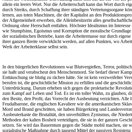
allein ein leeres Wort. Nur die Arbeiterschaft kann das Wort durch 
durch Streiks, durch Schaffung ihrer ständigen Vertretungsorgane könn
lernen, aus toten Maschinen, die der Kapitalist an den Produktionspr
der Allgemeinheit erwerben, die Alleinbesitzerin alles gesellschaftli
Ordnung ohne Herrschaft entfalten. Höchster Idealismus im Interesse d
wie Stumpfsinn, Egoismus und Korruption die moralische Grundlage d
der sozialistischen Betriebe, kann die Arbeitermasse nur durch eige
ihrer ganzen Breite verwirklicht werden, auf allen Punkten, wo Arbei
Werk der Arbeiterklasse selbst sein.
In den bürgerlichen Revolutionen war Blutvergießen, Terror, politisch
sie haßt und verabscheut den Menschenmord. Sie bedarf dieser Kampfmitt
Enttäuschung sie blutig zu rächen hätte. Sie ist kein verzweifelter 
berufen ist, die geschichtliche Mission zu erfüllen und die geschicht
Unterdrückung. Darum erheben sich gegen die proletarische Revolution
zum Kampf auf Leben und Tod. Es ist ein toller Wahn, zu glauben, die
den Besitz, den Profit, das Vorrecht der Ausbeutung verzichten. Alle 
Feudalbarone, die englischen Kavaliere wie die amerikanischen Sklav
Mord und Brand geschritten, sie haben Bürgerkrieg und Landesverrat an
Ausbeuterkaste die Brutalität, den unverhüllten Zynismus, die Niedertr
Methoden der kalten Bosheit verteidigen, die sie in der ganzen Gesch
setzen. Sie wird das Bauerntum gegen die Städte mobil machen, sie wir
sozialistische Maßnahme durch tausend Mittel der passiven Resistenz