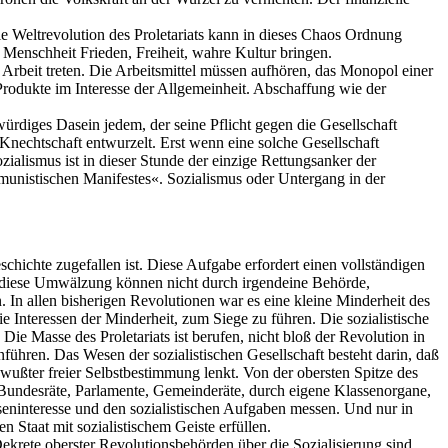
ie Weltrevolution des Proletariats kann in dieses Chaos Ordnung
Menschheit Frieden, Freiheit, wahre Kultur bringen.
 Arbeit treten. Die Arbeitsmittel müssen aufhören, das Monopol einer
rodukte im Interesse der Allgemeinheit. Abschaffung wie der
ürdiges Dasein jedem, der seine Pflicht gegen die Gesellschaft
 Knechtschaft entwurzelt. Erst wenn eine solche Gesellschaft
zialismus ist in dieser Stunde der einzige Rettungsanker der
unistischen Manifestes«. Sozialismus oder Untergang in der
schichte zugefallen ist. Diese Aufgabe erfordert einen vollständigen
 diese Umwälzung können nicht durch irgendeine Behörde,
In allen bisherigen Revolutionen war es eine kleine Minderheit des
e Interessen der Minderheit, zum Siege zu führen. Die sozialistische
Die Masse des Proletariats ist berufen, nicht bloß der Revolution in
nführen. Das Wesen der sozialistischen Gesellschaft besteht darin, daß
bewußter freier Selbstbestimmung lenkt. Von der obersten Spitze des
 Bundesräte, Parlamente, Gemeinderäte, durch eigene Klassenorgane,
sseninteresse und den sozialistischen Aufgaben messen. Und nur in
 Staat mit sozialistischem Geiste erfüllen.
ekrete oberster Revolutionsbehörden über die Sozialisierung sind