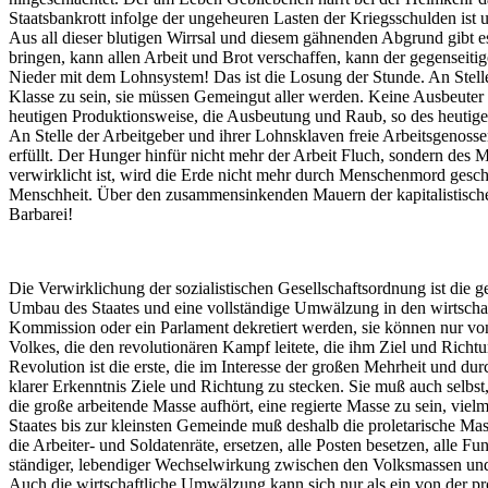
Staatsbankrott infolge der ungeheuren Lasten der Kriegsschulden ist
Aus all dieser blutigen Wirrsal und diesem gähnenden Abgrund gibt e
bringen, kann allen Arbeit und Brot verschaffen, kann der gegenseit
Nieder mit dem Lohnsystem! Das ist die Losung der Stunde. An Stelle 
Klasse zu sein, sie müssen Gemeingut aller werden. Keine Ausbeuter
heutigen Produktionsweise, die Ausbeutung und Raub, so des heutigen
An Stelle der Arbeitgeber und ihrer Lohnsklaven freie Arbeitsgenoss
erfüllt. Der Hunger hinfür nicht mehr der Arbeit Fluch, sondern des M
verwirklicht ist, wird die Erde nicht mehr durch Menschenmord geschän
Menschheit. Über den zusammensinkenden Mauern der kapitalistischen
Barbarei!
Die Verwirklichung der sozialistischen Gesellschaftsordnung ist die g
Umbau des Staates und eine vollständige Umwälzung in den wirtscha
Kommission oder ein Parlament dekretiert werden, sie können nur von
Volkes, die den revolutionären Kampf leitete, die ihm Ziel und Richtu
Revolution ist die erste, die im Interesse der großen Mehrheit und du
klarer Erkenntnis Ziele und Richtung zu stecken. Sie muß auch selbst,
die große arbeitende Masse aufhört, eine regierte Masse zu sein, viel
Staates bis zur kleinsten Gemeinde muß deshalb die proletarische M
die Arbeiter- und Soldatenräte, ersetzen, alle Posten besetzen, alle
ständiger, lebendiger Wechselwirkung zwischen den Volksmassen und ih
Auch die wirtschaftliche Umwälzung kann sich nur als ein von der pr