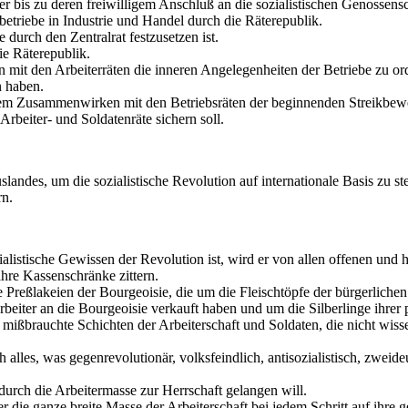
er bis zu deren freiwilligem Anschluß an die sozialistischen Genossens
etriebe in Industrie und Handel durch die Räterepublik.
durch den Zentralrat festzusetzen ist.
e Räterepublik.
 mit den Arbeiterräten die inneren Angelegenheiten der Betriebe zu ord
n haben.
igem Zusammenwirken mit den Betriebsräten der beginnenden Streikbewe
Arbeiter- und Soldatenräte sichern soll.
ndes, um die sozialistische Revolution auf internationale Basis zu st
rn.
zialistische Gewissen der Revolution ist, wird er von allen offenen und
ihre Kassenschränke zittern.
ie Preßlakeien der Bourgeoisie, die um die Fleischtöpfe der bürgerlichen
beiter an die Bourgeoisie verkauft haben und um die Silberlinge ihrer po
mißbrauchte Schichten der Arbeiterschaft und Soldaten, die nicht wiss
les, was gegenrevolutionär, volksfeindlich, antisozialistisch, zweideut
durch die Arbeitermasse zur Herrschaft gelangen will.
er die ganze breite Masse der Arbeiterschaft bei jedem Schritt auf ihre