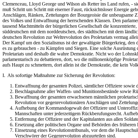
Clemenceau, Lloyd George und Wilson als Retter ins Land rufen, - si
muß Schritt um Schritt mit eiserner Faust, rücksichtsloser Energie g
Anschlägen, Ränken, Zettelungen der Bourgeoisie die unbeugsame Zie
des Volkes und Entwaffnung der herrschenden Klassen. Den parlament
tausend Machtmitteln der bürgerlichen Gesellschaft die konzentrierte
süddeutschen mit dem norddeutschen, des städtischen mit dem ländlich
deutschen Revolution zur Weltrevolution des Proletariats vermag allei
Der Kampf um den Sozialismus ist der gewaltigste Bürgerkrieg, den di
es zu gebrauchen - zu Kämpfen und Siegen. Eine solche Ausrüstung de
Proletariats und deshalb die wahre Demokratie. Nicht wo der Lohnskl
parlamentarisch zu debattieren, dort, wo die millionenköpfige Prolet
aufs Haupt zu schmettern, dort allein ist die Demokratie, die kein Vo
I. Als sofortige Maßnahme zur Sicherung der Revolution:
Entwaffnung der gesamten Polizei, sämtlicher Offiziere sowie 
Beschlagnahme aller Waffen- und Munitionsbestände sowie Rüst
Bewaffnung der gesamten erwachsenen männlichen proletarischen
Revolution vor gegenrevolutionären Anschlägen und Zettelung
Aufhebung der Kommandogewalt der Offiziere und Unteroffiziere
Mannschaften unter jederzeitigem Rückberufungsrecht. Aufhebun
Entfernung der Offiziere und der Kapitulanten aus allen Soldat
Ersetzung aller politischen Organe und Behörden des früheren
Einsetzung eines Revolutionstribunals, vor dem die Hauptschul
Verschwörer der Gegenrevolution abzuurteilen sind.