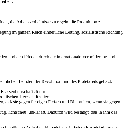
chaften.
nen, die Arbeitsverhältnisse zu regeln, die Produktion zu
gung im ganzen Reich einheitliche Leitung, sozialistische Richtung
ellen und den Frieden durch die internationale Verbrüderung und
 heimlichen Feinden der Revolution und des Proletariats gehaßt,
 Klassenherrschaft zittern.
litischen Herrschaft zittern.
en, daß sie gegen ihr eigen Fleisch und Blut wüten, wenn sie gegen
ig, lichtscheu, unklar ist. Dadurch wird bestätigt, daß in ihm das
 geschichtlichen Aufgaben hinweist, der in jedem Einzelstadium der