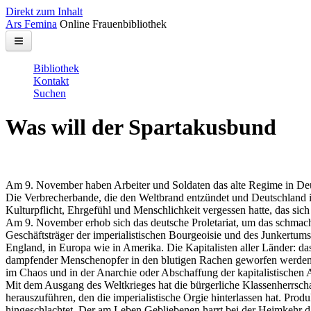
Direkt zum Inhalt
Ars Femina
Online Frauenbibliothek
Bibliothek
Kontakt
Suchen
Was will der Spartakusbund
Am 9. November haben Arbeiter und Soldaten das alte Regime in Deut
Die Verbrecherbande, die den Weltbrand entzündet und Deutschland in
Kulturpflicht, Ehrgefühl und Menschlichkeit vergessen hatte, das sic
Am 9. November erhob sich das deutsche Proletariat, um das schmach
Geschäftsträger der imperialistischen Bourgeoisie und des Junkertums
England, in Europa wie in Amerika. Die Kapitalisten aller Länder: das
dampfender Menschenopfer in den blutigen Rachen geworfen werden. De
im Chaos und in der Anarchie oder Abschaffung der kapitalistischen
Mit dem Ausgang des Weltkrieges hat die bürgerliche Klassenherrschaf
herauszuführen, den die imperialistische Orgie hinterlassen hat. Prod
hingeschlachtet. Der am Leben Gebliebenen harrt bei der Heimkehr da