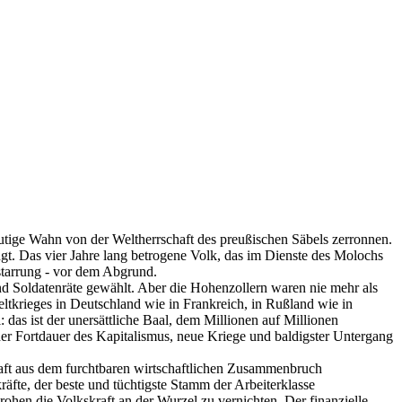
tige Wahn von der Weltherrschaft des preußischen Säbels zerronnen.
gt. Das vier Jahre lang betrogene Volk, das im Dienste des Molochs
rstarrung - vor dem Abgrund.
d Soldatenräte gewählt. Aber die Hohenzollern waren nie mehr als
eltkrieges in Deutschland wie in Frankreich, in Rußland wie in
 das ist der unersättliche Baal, dem Millionen auf Millionen
der Fortdauer des Kapitalismus, neue Kriege und baldigster Untergang
chaft aus dem furchtbaren wirtschaftlichen Zusammenbruch
räfte, der beste und tüchtigste Stamm der Arbeiterklasse
ohen die Volkskraft an der Wurzel zu vernichten. Der finanzielle