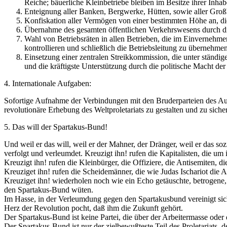
Reiche; bäuerliche Kleinbetriebe bleiben im Besitze ihrer Inhab
Enteignung aller Banken, Bergwerke, Hütten, sowie aller Großb
Konfiskation aller Vermögen von einer bestimmten Höhe an, die 
Übernahme des gesamten öffentlichen Verkehrswesens durch di
Wahl von Betriebsräten in allen Betrieben, die im Einvernehmen
kontrollieren und schließlich die Betriebsleitung zu übernehme
Einsetzung einer zentralen Streikkommission, die unter ständ
und die kräftigste Unterstützung durch die politische Macht der 
4. Internationale Aufgaben:
Sofortige Aufnahme der Verbindungen mit den Bruderparteien des Ausla
revolutionäre Erhebung des Weltproletariats zu gestalten und zu siche
5. Das will der Spartakus-Bund!
Und weil er das will, weil er der Mahner, der Dränger, weil er das so
verfolgt und verleumdet. Kreuzigt ihn! rufen die Kapitalisten, die um 
Kreuzigt ihn! rufen die Kleinbürger, die Offiziere, die Antisemiten, d
Kreuziget ihn! rufen die Scheidemänner, die wie Judas Ischariot die Ar
Kreuziget ihn! wiederholen noch wie ein Echo getäuschte, betrogene, 
den Spartakus-Bund wüten.
Im Hasse, in der Verleumdung gegen den Spartakusbund vereinigt sich al
Herz der Revolution pocht, daß ihm die Zukunft gehört.
Der Spartakus-Bund ist keine Partei, die über der Arbeitermasse oder 
Der Spartakus-Bund ist nur der zielbewußteste Teil des Proletariats, d