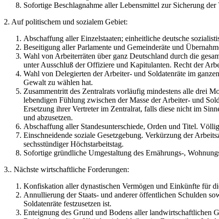
Sofortige Beschlagnahme aller Lebensmittel zur Sicherung der
2. Auf politischem und sozialem Gebiet:
Abschaffung aller Einzelstaaten; einheitliche deutsche sozialist
Beseitigung aller Parlamente und Gemeinderäte und Übernahme
Wahl von Arbeiterräten über ganz Deutschland durch die gesam
unter Ausschluß der Offiziere und Kapitulanten. Recht der Arbe
Wahl von Delegierten der Arbeiter- und Soldatenräte im ganzen 
Gewalt zu wählen hat.
Zusammentritt des Zentralrats vorläufig mindestens alle drei Mo
lebendigen Fühlung zwischen der Masse der Arbeiter- und Sold
Ersetzung ihrer Vertreter im Zentralrat, falls diese nicht im 
und abzusetzen.
Abschaffung aller Standesunterschiede, Orden und Titel. Völlig
Einschneidende soziale Gesetzgebung. Verkürzung der Arbeitsze
sechsstündiger Höchstarbeitstag.
Sofortige gründliche Umgestaltung des Ernährungs-, Wohnungs
3.. Nächste wirtschaftliche Forderungen:
Konfiskation aller dynastischen Vermögen und Einkünfte für di
Annullierung der Staats- und anderer öffentlichen Schulden s
Soldatenräte festzusetzen ist.
Enteignung des Grund und Bodens aller landwirtschaftlichen Gro