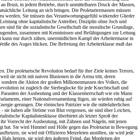
 an Brust, in jedem Betriebe, durch unmittelbaren Druck der Massen,
tatsächliche Leitung an sich bringen. Die Proletariermassen müssen
ses zu werden. Sie müssen das Verantwortungsgefühl wirkender Glieder
Leistung ohne kapitalistische Antreiber, Disziplin ohne Joch und
en sind für die sozialistische Gesellschaft die moralische Grundlage,
gertugenden, zusammen mit Kenntnissen und Befähigungen zur Leitung
aft kann nur durch zähen, unermüdlichen Kampf der Arbeitermasse in
 Weiße des Auges blicken. Die Befreiung der Arbeiterklasse muß das
. Die proletarische Revolution bedarf für ihre Ziele keines Terrors,
il sie nicht mit naiven Illusionen in die Arena tritt, deren
n, sondern die Aktion der großen Millionenmassen des Volkes, die
Revolution ist zugleich die Sterbeglocke für jede Knechtschaft und
nd Parasiten der Ausbeutung und der Klassenherrschaft wie ein Mann
 Parlaments, einer Nationalversammlung fügen, sie würden ruhig auf
nergie gerungen. Die römischen Patrizier wie die mittelalterlichen
 sie haben alle Ströme von Blut vergossen, sie sind über Leichen,
istische Kapitalistenklasse überbietet als letzter Sproß der
und ihr Vorrecht der Ausbeutung, mit Zähnen und Nägeln, mit jenen
legt hat. Sie wird Himmel und Hölle gegen das Proletariat in Bewegung
fhetzen, sie wird mit Offizieren Metzeleien anstiften, sie wird jede
 Hals hetzen, sie wird den äußeren Feind, das Mordeisen der