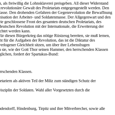
als freiwillig die Lohnsklaverei preisgeben. All dieser Widerstand
revolutionäre Gewalt des Proletariats entgegengestellt werden. Den
n Masse. Den drohenden Gefahren der Gegenrevolution die Bewaffnung
isation der Arbeiter- und Soldatenmasse. Der Allgegenwart und den
ie geschlossene Front des gesamten deutschen Proletariats, des
deutschen Revolution mit der Internationale, die Erweiterung der
ichtet werden kann.
ür diesen Bürgerkrieg das nötige Rüstzeug bereiten, sie muß lernen,
für die Aufgaben der Revolution, das ist die Diktatur des
erlogener Gleichheit sitzen, um über ihre Lebensfragen
 um sie, wie der Gott Thor seinen Hammer, den herrschenden Klassen
glichen, fordert der Spartakus-Bund:
errschenden Klassen.
ariern als aktiven Teil der Miliz zum ständigen Schutz der
ziplin der Soldaten. Wahl aller Vorgesetzten durch die
endorff, Hindenburg, Tirpitz und ihre Mitverbrecher, sowie alle