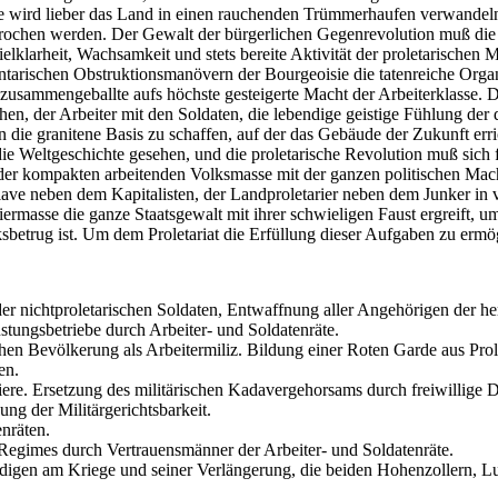
e wird lieber das Land in einen rauchenden Trümmerhaufen verwandeln, 
ebrochen werden. Der Gewalt der bürgerlichen Gegenrevolution muß die 
lklarheit, Wachsamkeit und stets bereite Aktivität der proletarische
arischen Obstruktionsmanövern der Bourgeoisie die tatenreiche Organ
, zusammengeballte aufs höchste gesteigerte Macht der Arbeiterklasse. D
en, der Arbeiter mit den Soldaten, die lebendige geistige Fühlung der 
n die granitene Basis zu schaffen, auf der das Gebäude der Zukunft err
e Weltgeschichte gesehen, und die proletarische Revolution muß sich f
r kompakten arbeitenden Volksmasse mit der ganzen politischen Macht 
ave neben dem Kapitalisten, der Landproletarier neben dem Junker in v
ariermasse die ganze Staatsgewalt mit ihrer schwieligen Faust ergreift,
lksbetrug ist. Um dem Proletariat die Erfüllung dieser Aufgaben zu ermö
der nichtproletarischen Soldaten, Entwaffnung aller Angehörigen der h
ungsbetriebe durch Arbeiter- und Soldatenräte.
 Bevölkerung als Arbeitermiliz. Bildung einer Roten Garde aus Prolet
en.
. Ersetzung des militärischen Kadavergehorsams durch freiwillige Dis
g der Militärgerichtsbarkeit.
enräten.
 Regimes durch Vertrauensmänner der Arbeiter- und Soldatenräte.
digen am Kriege und seiner Verlängerung, die beiden Hohenzollern, Lud