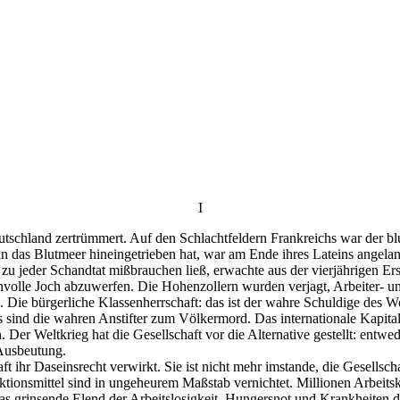
I
schland zertrümmert. Auf den Schlachtfeldern Frankreichs war der blu
 das Blutmeer hineingetrieben hat, war am Ende ihres Lateins angelan
h zu jeder Schandtat mißbrauchen ließ, erwachte aus der vierjährigen E
volle Joch abzuwerfen. Die Hohenzollern wurden verjagt, Arbeiter- un
. Die bürgerliche Klassenherrschaft: das ist der wahre Schuldige des W
 sind die wahren Anstifter zum Völkermord. Das internationale Kapital:
r Weltkrieg hat die Gesellschaft vor die Alternative gestellt: entwe
 Ausbeutung.
t ihr Daseinsrecht verwirkt. Sie ist nicht mehr imstande, die Gesells
uktionsmittel sind in ungeheurem Maßstab vernichtet. Millionen Arbeitsk
s grinsende Elend der Arbeitslosigkeit, Hungersnot und Krankheiten dr