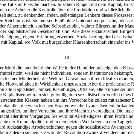
eigene Tat zum Fleische machen. In zähem Ringen mit dem Kapital, Brust
en die Arbeiter die Kontrolle über die Produktion und schließlich die 
ozeß stellt, zu denkenden, freien, selbsttätigen Lenkern dieses Prozes
chen Reichtums ist. Sie müssen Fleiß ohne Unternehmerpeitsche, höchste 
er Allgemeinheit, straffste Selbstdisziplin, wahrer Bürgersinn der Mass
er kapitalistischen Gesellschaft sind. Alle diese sozialistischen Bür
ne Betätigung, eigene Erfahrung erwerben. Sozialisierung der Gesellsch
t mit Kapital, wo Volk mit bürgerlicher Klassenherrschaft einander ins
III
er Mord die unentbehrliche Waffe in der Hand der aufsteigenden Klassen
el nicht, weil sie nicht Individuen, sondern Institutionen bekämpft, we
Versuch einer Minderheit, die Welt mit Gewalt nach ihrem Ideal zu model
liche Notwendigkeit in Wirklichkeit umzusetzen. Aber die proletarische 
 alle Kapitalisten, Junker, Kleinbürger, Offiziere, alle Nutznießer u
 Kapitalisten würden sich gutwillig dem sozialistischen Verdikt eines
herrschenden Klassen haben um ihre Vorrechte bis zuletzt mit zähester E
enhändler, die walachischen Bojaren wie die Lyoner Seidenfabrikanten -
gestiftet, um ihre Vorrechte und ihre Macht zu verteidigen. Die imperial
acht aller ihrer Vorgänger. Sie wird ihr Allerheiligstes, ihren Profit 
ichte der Kolonialpolitik und in dem letzten Weltkriege an den Tag ge
d rückständige Arbeiterschichten gegen die sozialistische Avantgarde au
 lahmzulegen suchen, sie wird der Revolution zwanzig Vendeen auf den