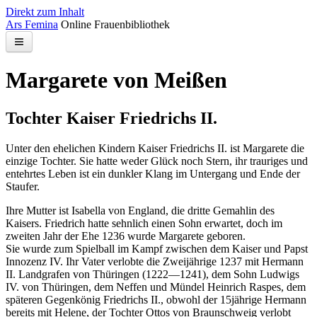
Direkt zum Inhalt
Ars Femina
Online Frauenbibliothek
Bibliothek
Margarete von Meißen
Kontakt
Tochter Kaiser Friedrichs II.
Suchen
Unter den ehelichen Kindern Kaiser Friedrichs II. ist Margarete die
einzige Tochter. Sie hatte weder Glück noch Stern, ihr trauriges und
entehrtes Leben ist ein dunkler Klang im Untergang und Ende der
Staufer.
Ihre Mutter ist Isabella von England, die dritte Gemahlin des
Kaisers. Friedrich hatte sehnlich einen Sohn erwartet, doch im
zweiten Jahr der Ehe 1236 wurde Margarete geboren.
Sie wurde zum Spielball im Kampf zwischen dem Kaiser und Papst
Innozenz IV. Ihr Vater verlobte die Zweijährige 1237 mit Hermann
II. Landgrafen von Thüringen (1222—1241), dem Sohn Ludwigs
IV. von Thüringen, dem Neffen und Mündel Heinrich Raspes, dem
späteren Gegenkönig Friedrichs II., obwohl der 15jährige Hermann
bereits mit Helene, der Tochter Ottos von Braunschweig verlobt