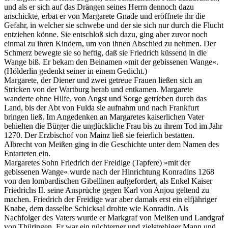
und als er sich auf das Drängen seines Herrn dennoch dazu
anschickte, erbat er von Margarete Gnade und eröffnete ihr die
Gefahr, in welcher sie schwebe und der sie sich nur durch die Flucht
entziehen könne. Sie entschloß sich dazu, ging aber zuvor noch
einmal zu ihren Kindern, um von ihnen Abschied zu nehmen. Der
Schmerz bewegte sie so heftig, daß sie Friedrich küssend in die
Wange biß. Er bekam den Beinamen »mit der gebissenen Wange«.
(Hölderlin gedenkt seiner in einem Gedicht.)
Margarete, der Diener und zwei getreue Frauen ließen sich an
Stricken von der Wartburg herab und entkamen. Margarete
wanderte ohne Hilfe, von Angst und Sorge getrieben durch das
Land, bis der Abt von Fulda sie aufnahm und nach Frankfurt
bringen ließ. Im Angedenken an Margaretes kaiserlichen Vater
behielten die Bürger die unglückliche Frau bis zu ihrem Tod im Jahr
1270. Der Erzbischof von Mainz ließ sie feierlich bestatten.
Albrecht von Meißen ging in die Geschichte unter dem Namen des
Entarteten ein.
Margaretes Sohn Friedrich der Freidige (Tapfere) »mit der
gebissenen Wange« wurde nach der Hinrichtung Konradins 1268
von den lombardischen Gibellinen aufgefordert, als Enkel Kaiser
Friedrichs II. seine Ansprüche gegen Karl von Anjou geltend zu
machen. Friedrich der Freidige war aber damals erst ein elfjähriger
Knabe, dem dasselbe Schicksal drohte wie Konradin. Als
Nachfolger des Vaters wurde er Markgraf von Meißen und Landgraf
von Thüringen. Er war ein nüchterner und zielstrebiger Mann und