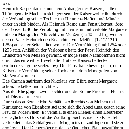
war.
Heinrich Raspe, damals noch ein Anhänger des Kaisers, hatte in
Thüringen die Macht an sich gerissen, der Kaiser wollte ihn durch
die Verbindung seiner Tochter mit Heinrichs Neffen und Mündel
enger an sich binden. Als Heinrich Raspe zum Papst übertrat, löste
der Kaiser 1246 die Verlobung mit Hermann und verlobte Margarete
mit dem Markgrafen Albrecht von Meißen (1240—1315), weil er
dessen Vater Heinrich den Erlauchten von Meißen (1215/ 1216—
1288) an seiner Seite halten wollte. Die Vermählung fand 1254 oder
1255 statt. Anläßlich der Verlobung hatte der Papst Heinrich den
Erlauchten von Meißen gewarnt, er möge seine Nachkommen nicht
durch das entweihte, frevelhafte Blut des Kaisers beflecken
(»inficere sanguine scelerato«). Der Papst hätte besser getan, dem
Kaiser die Vermählung seiner Tochter mit dem Markgrafen von
Meißen abzuraten.
Das Carmen satiricum des Nikolaus von Bibra nennt Margarete
schön, makellos und fruchtbar.
Aus der Ehe gingen zwei Töchter und die Söhne Friedrich, Heinrich
und Diezmann hervor.
Durch das außereheliche Verhältnis Albrechts von Meißen mit
Kunigunde von Eisenberg steigerte sich die Abneigung gegen seine
Frau zu Widerwillen. Er veranlaßte einen Diener, einen Eseltreiber,
der täglich das Holz auf die Wartburg brachte, nachts als Teufel
verkleidet in das Schlafgemach Margaretes einzudringen und sie zu
erwürgen. Der Diener zögerte, den schändlichen Plan auszuführen,