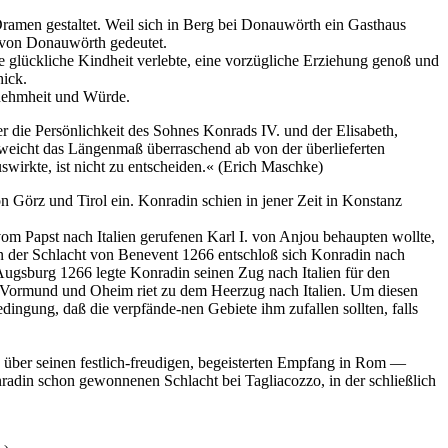
amen gestaltet. Weil sich in Berg bei Donauwörth ein Gasthaus
 von Donauwörth gedeutet.
e glückliche Kindheit verlebte, eine vorzügliche Erziehung genoß und
hick.
rnehmheit und Würde.
r die Persönlichkeit des Sohnes Konrads IV. und der Elisabeth,
o weicht das Längenmaß überraschend ab von der überlieferten
swirkte, ist nicht zu entscheiden.« (Erich Maschke)
n Görz und Tirol ein. Konradin schien in jener Zeit in Konstanz
vom Papst nach Italien gerufenen Karl I. von Anjou behaupten wollte,
d in der Schlacht von Benevent 1266 entschloß sich Konradin nach
Augsburg 1266 legte Konradin seinen Zug nach Italien für den
r Vormund und Oheim riet zu dem Heerzug nach Italien. Um diesen
ngung, daß die verpfände-nen Gebiete ihm zufallen sollten, falls
, über seinen festlich-freudigen, begeisterten Empfang in Rom —
adin schon gewonnenen Schlacht bei Tagliacozzo, in der schließlich