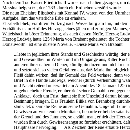
Nach dem Tod Kaiser Friedrichs II war er nach Italien gezogen, um da
Messina beigesetzt, der 1783 durch ein Erdbeben zerstört wurde.
Die neun Ehejahre Elisabeths mit Konrad IV. waren von den Unruhen
Aufgabe, ihm das väterliche Erbe zu erhalten.
Elisabeth blieb, vor ihrem Fortzug nach Wasserburg am Inn, mit de
Verhältnisse am Hof des Herzogs, eines jähen und zornigen Mannes,
Witteisbach in böser Erinnerung, als auch dessen Neffe, Herzog Lu
Herzog Ludwig hatte 1254 Maria von Brabant geheiratet, die Tochte
Donauwörth« ist eine düstere Novelle. »Diese Maria von Brabant
...lebte in jeglichem ihres Stands und Geschlechts würdig, de
und Gewandtheit in Worten und im Umgange aus, Ritter Rucho de
anderen ihrer näheren Diener, künftighin duzen und nicht mehr
und setzte sich so vielen Gefahren aus, daß Maria ihn, obgleic
Fleiß dahin wirken, daß ihr Gemahl das Feld verlasse; dann wol
Brief in die Hände Ludwigs, welcher (durch Verleumdung wahrsc
und Nacht reitend unerwartet am Abend des 18. Januars 1256 i
ungeheuchelter Freude, er aber rief seiner Gemahlin entgegen:
Anklage, doch um Frist, damit sie ihre Unschuld dartun könne
Besinnung bringen. Das Fräulein Eilika von Brennberg durchbo
starb. Jetzo kam die Reihe an seine Gemahlin. Ungerührt durch 
Gewissen aufweckenden Mordtaten, beharrte er bei der satanis
der Greuel und des Jammers, so erzählt man, erhielt der Her
wurden ihm durch Gewissensangst so furchtbar erschüttert, da
Haupthaare hervorging. — Als Zeichen der Reue erbaute Herzo