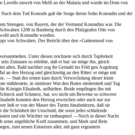
lt, in Lavello unweit von Melfi an der Malaria und wurde im Dom von
r. Nach dem Tod Konrads galt die Sorge ihrem Sohn Konradin und der
 dem Strengen, von Bayern, der der Vormund Konradins war. Die
n Schwaben 1208 in Bamberg durch den Pfalzgrafen Otto von
d wohl auch Konradin wurden.
ilipps von Schwaben. Der Bericht über den »Gattenmord von
versammelten. Unter diesen zeichnete sich durch Tapferkeit
in Zutrauen so erhöhte, daß er bat: sie möge ihn, gleich
beim alten. Bald nachher zog ihr Gemahl ins Feld gen Augsburg
al an den Herzog und gleichzeitig an den Ritter: er möge mit
be. — Statt des ersten kam durch Verwechslung dieser letzte
ste mißdeutete, in sinnloser Wut den Boten niederstieß und Tag
e Königin Elisabeth, aufhielten. Beide empfingen ihn mit
on Schreck und Schmerz, bat, wo nicht um Beweise so schwerer
Elisabeth konnten den Herzog erweichen oder auch nur zur
re ließ er von der Mauer des Turms hinabstürzen, daß sie
h die Schönheit der Unschuld, die sonst jedes schlafende
rknien und ein Wächter sie enthaupten! —Noch in dieser Nacht
ch seine angebliche Kraft zusammen, und Mark und Bein
rgen, zum neuen Entsetzen aller, mit ganz ergrautem