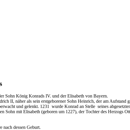
s
der Sohn König Konrads IV. und der Elisabeth von Bayern.
rich II, näher als sein erstgeborener Sohn Heinrich, der am Aufstand
erwacht und gelenkt. 1231 wurde Konrad an Stelle seines abgesetzte
gen Sohn mit Elisabeth (geboren um 1227), der Tochter des Herzogs Ott
re nach dessen Geburt.