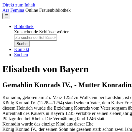
Direkt zum Inhalt
Ars Femina
Online Frauenbibliothek
Bibliothek
Zu suchende Schlüsselwörter
Kontakt
Suchen
Elisabeth von Bayern
Gemahlin Konrads IV., - Mutter Konradin
Konradin, geboren am 25. März 1252 zu Wolfstein bei Landshut, ist 
König Konrad IV. (1228—1254) stand seinem Vater, dem Kaiser Fried
diesem Heinrich wurde die Erziehung Konrads vom Vater sorgsam üb
Aufenthalt des Kaisers in Bayern 1235 verlobte er seinen siebenjähri
Pfalzgrafen bei Rhein. Die Vermählung fand 1246 statt.
Konradin wurde das einzige Kind aus dieser Ehe.
König Konrad IV., der seinen Sohn nie gesehen starb schon zwei Jah