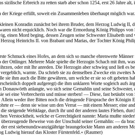
s sizilische Erbreich zu retten starb aber schon 1254, erst 26 Jahre a
 der Kriege erfüllt, soweit ein Zusammenleben überhaupt möglich wa
m kleinen Konradin zunächst bei ihrem Bruder, dem Herzog Ludwig II,
 waren nicht erquicklich. Noch war die Ermordung König Philipps vo
dwig, einen Mord beging, dessen Zeugen seine Schwester Elisabeth un
r Herzog Heinrichs II. von Brabant und Marias, der Tochter König Ph
r erste Schmuck eines Hofes, an dem sich so manche ehrenwerte Männer 
r Ottlinger. Mehrere Male spielte die Herzogin Schach mit ihm, was se
 ihrzen, oder mit Ihr anreden. Die Herzogin aber schwieg und ließ es 
h vergeblich, warnte. Da schrieb sie zu demselben Zwecke ein zweites M
le sie ihm auch die Bitte gewähren, um welche er sie so oft gebeten ha
heinlich doppelt aufgeregt) die ihm unklaren Worte sogleich aufs ärg
n Donauwörth anlangte, wo sich seine Gemahlin und seine Schwester, di
 sie sei eine Verbrecherin und müsse sterben! — Diese, fast betäubt v
. Allein weder ihre Bitten noch die dringende Fürsprache der Königin 
hrte er — denn sie wisse um den Verrat — mit einem Messer; eine ande
die steigende Wehklage, durch ihr und der anderen lautes Flehen, durc
chen Verstocktheit, welche er Gerechtigkeit nannte: Maria mußte niede
zog überzeugende Beweise von der Unschuld seiner Gemahlin: — da bra
ß der erst siebenundzwanzigjährige braungelockte Mann am anderen Mo
g Ludwig hierauf das Kloster Fürstenfeld.« (Raumer)