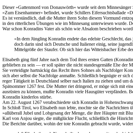
Dieser »Gattenmord von Donauwörth« wurde seit dem Minnesänger Sto
»Zum Eisenhammer« befindet, wurde Schillers Eifersuchtsballade 
Es ist verständlich, daß die Mutter ihren Sohn diesem Vormund entzo
in den ritterlichen Übungen wie im Minnesang unterwiesen wurde. Der
War schon Konradins Vater als schön wie Absalom beschrieben word
»In dem Jüngling Konradin endete das edelste Geschlecht, das 
doch darin sind sich Deutsche und Italiener einig, seine jugen
Mittelgröße der Staufer. Ob sich hier das Witteisbacher Erbe d
Elisabeth ging fünf Jahre nach dem Tod ihres ersten Gatten (Konradin
geblieben zu sein — er soll später die nicht standesgemäße Ehe der Mu
Sie verteidigte hartnäckig das Recht ihres Sohnes als Nachfolger Kon
sich aber selbst die Nachfolge anmaßte. Schließlich begnügte er sich
reger Tätigkeit in Deutschland selber nach Italien zu ziehen und um
Spätsommer 1267 fest. Die Mutter riet dringend, er möge sich mit e
ausrüsten zu können, mußte Konradin viele Hausgüter verpfänden. Bes
Konradin kinderlos stürbe.
Am 22. August 1267 verabschiedete sich Konradin in Hohenschwanga
In Schloß Tirol, wo Elisabeth nun lebte, mochte sie die Nachrichten 
»allüberall Jubel und Lobgesang der Menge, die ihre Häupter mit Bl
Karl von Anjou siegte, die mißglückte Flucht, schließlich die Hinric
Die Berichte darüber, wohin der tote Konradin gebracht wurde, widers