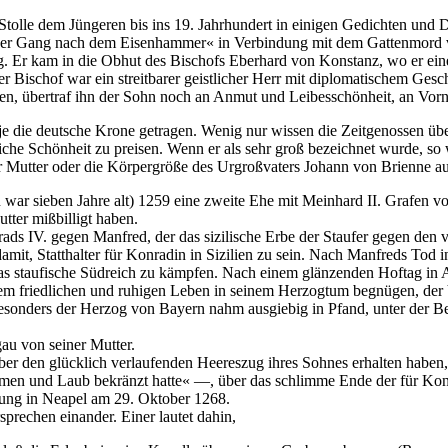
lle dem Jüngeren bis ins 19. Jahrhundert in einigen Gedichten und Dr
»Der Gang nach dem Eisenhammer« in Verbindung mit dem Gattenmord
g. Er kam in die Obhut des Bischofs Eberhard von Konstanz, wo er ein
 Bischof war ein streitbarer geistlicher Herr mit diplomatischem Gesc
en, übertraf ihn der Sohn noch an Anmut und Leibesschönheit, an Vo
je die deutsche Krone getragen. Wenig nur wissen die Zeitgenossen übe
dliche Schönheit zu preisen. Wenn er als sehr groß bezeichnet wurde, s
er Mutter oder die Körpergröße des Urgroßvaters Johann von Brienne au
 war sieben Jahre alt) 1259 eine zweite Ehe mit Meinhard II. Grafen vo
tter mißbilligt haben.
rads IV. gegen Manfred, der das sizilische Erbe der Staufer gegen den 
 damit, Statthalter für Konradin in Sizilien zu sein. Nach Manfreds To
 das staufische Südreich zu kämpfen. Nach einem glänzenden Hoftag in 
inem friedlichen und ruhigen Leben in seinem Herzogtum begnügen, de
onders der Herzog von Bayern nahm ausgiebig in Pfand, unter der Bedi
u von seiner Mutter.
über den glücklich verlaufenden Heereszug ihres Sohnes erhalten haben
umen und Laub bekränzt hatte« —, über das schlimme Ende der für Konr
htung in Neapel am 29. Oktober 1268.
prechen einander. Einer lautet dahin,