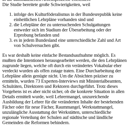
Die Studie bereitete große Schwierigkeiten, weil
infolge des Kulturföderalismus in der Bundesrepublik keine
einheitlichen Lehrpläne vorhanden sind und
die Lehrpläne der zu untersuchenden Schulgattungen
entweder sich im Stadium der Überarbeitung oder der
Erprobung befanden und
es in jedem Bundesland eine unterschiedliche Zahl und Art
von Schulversuchen gibt.
Es war deshalb keine einfache Bestandsaufnahme möglich. Es
mußten die Intentionen herausgearbeitet werden, die den Lehrplänen
zugrunde liegen, welche oft durch ein verändertes Vokabular eher
verdeckt wurden als offen zutage traten. Eine Durcharbeitung der
Lehrpläne allein genügte nicht. Um die Absichten präziser zu
ermitteln, wurden 73 Experten-Interviews mit Ministerialbeamten,
Schulräten, Direktoren und Rektoren durchgeführt. Trotz dieses
Vorgehens ist es aber nicht sicher, ob die konkrete Situation in allen
Details ermittelt wurde, weil Lehrermangel, unzureichende
Ausbildung der Lehrer für die veränderten Inhalte der bestehenden
Fächer oder für neue Fächer, Raummangel, Werkstattmangel,
unzulängliche Ausstattung der Werkstätten, unterschiedliche
regionale Verteilung der Schulen auf städtische und ländliche
Gemeinden die Reformen behindern.